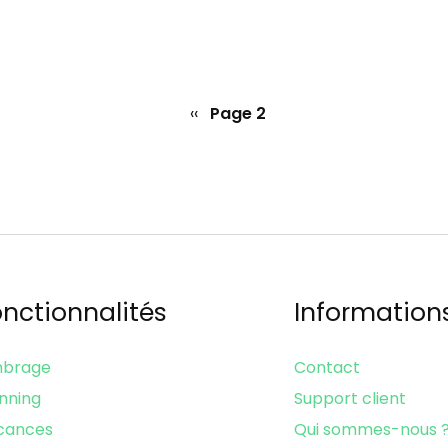
Page
‹‹
Page 2
précédente
nctionnalités
Information
mbrage
Contact
nning
Support client
cances
Qui sommes-nous 