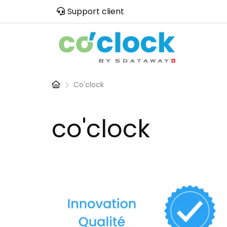
Aller
Support client
au
contenu
principal
Fil
Co'clock
d'Ariane
co'clock