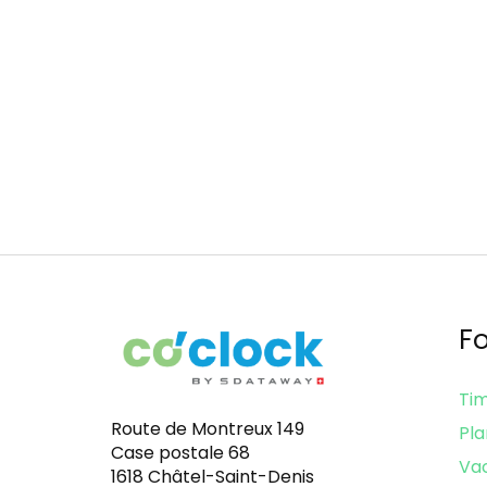
solution de timbrage innovante qui
facilite la vie des collaborateurs.
Pagination
Fo
Ti
Route de Montreux 149
Pla
Case postale 68
Va
1618 Châtel-Saint-Denis